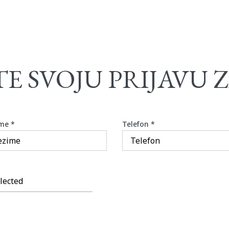
TE SVOJU PRIJAVU 
ime
*
Telefon
*
lected