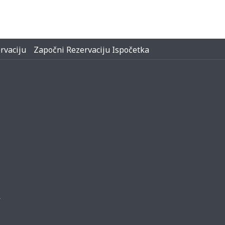
rvaciju
Započni Rezervaciju Ispočetka
3