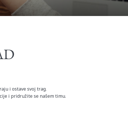
AD
aju i ostave svoj trag.
cije i pridružite se našem timu.