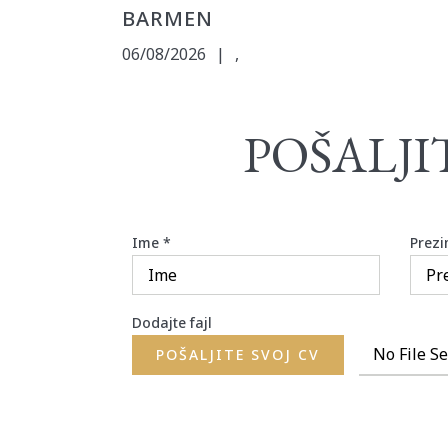
BARMEN
06/08/2026
|
,
POŠALJI
Ime
*
Prez
Dodajte fajl
No File Se
POŠALJITE SVOJ CV