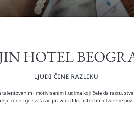
IJIN HOTEL BEOGR
LJUDI ČINE RAZLIKU.
talentovanim i motivisanim ljudima koji žele da rastu, stvar
deje cene i gde vaš rad pravi razliku, istražite otvorene pozi