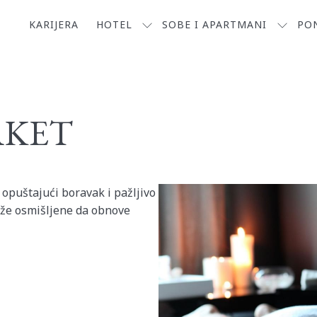
KARIJERA
HOTEL
SOBE I APARTMANI
PO
AKET
 opuštajući boravak i pažljivo
že osmišljene da obnove