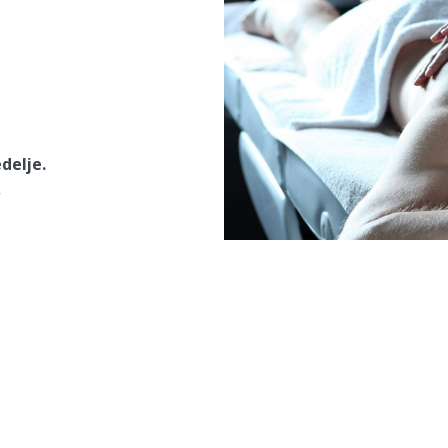
delje.