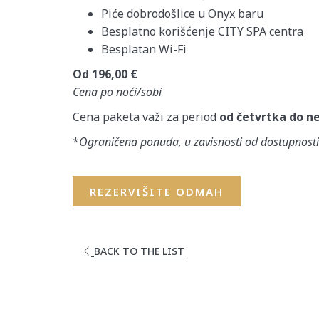
Piće dobrodošlice u Onyx baru
Besplatno korišćenje CITY SPA centra
Besplatan Wi-Fi
Od 196,00 €
Cena po noći/sobi
Cena paketa važi za period
od četvrtka do ne
*
Ograničena ponuda, u zavisnosti od dostupnosti
REZERVIŠITE ODMAH
BACK TO THE LIST