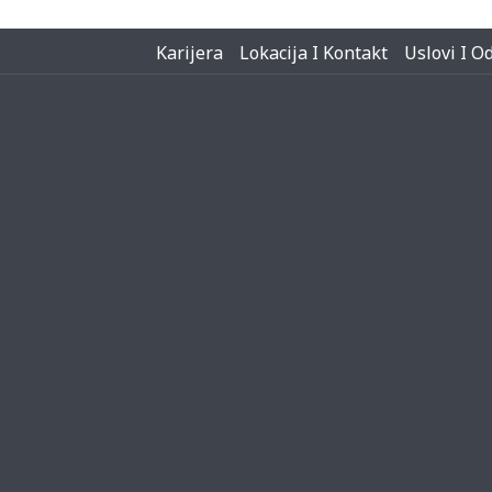
Karijera
Lokacija I Kontakt
Uslovi I O