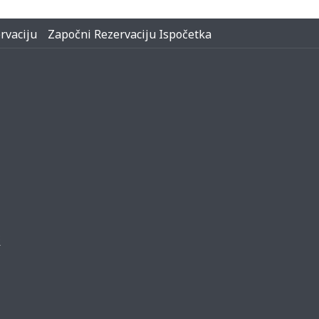
rvaciju
Započni Rezervaciju Ispočetka
3