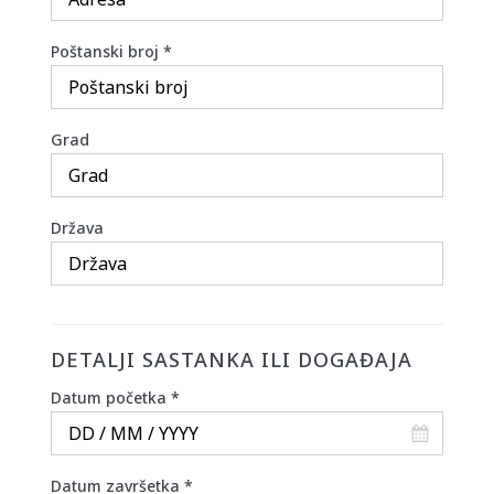
Poštanski broj
*
Grad
Država
DETALJI SASTANKA ILI DOGAĐAJA
Datum početka
*
Datum završetka
*