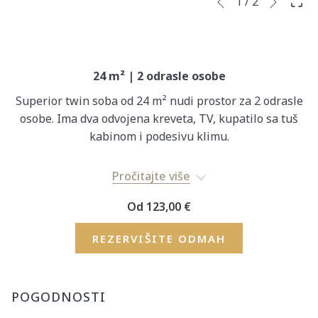
Slideshow
Clicking
1
/
2
Previous
control
on
buttons
the
following
links
24 m² | 2 odrasle osobe
will
Superior twin soba od 24 m² nudi prostor za 2 odrasle
update
osobe. Ima dva odvojena kreveta, TV, kupatilo sa tuš
the
kabinom i podesivu klimu.
content
above
Cena po noćenju i sobi za dve osobe.
Pročitajte više
Od
123,00 €
REZERVIŠITE ODMAH
POGODNOSTI