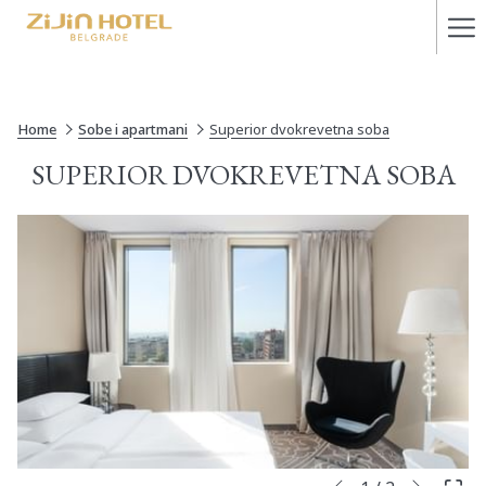
Ha
Me
Home
Sobe i apartmani
Superior dvokrevetna soba
SUPERIOR DVOKREVETNA SOBA
Next