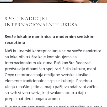
SPOJ TRADICIJE I
INTERNACIONALNIH UKUSA
Sveže lokalne namirnice u modernim svetskim
receptima
Naš kulinarski koncept oslanja se na sveže namirnice
sa lokalnih tržišta koje kombinujemo sa
internacionalnim ukusima. Baš kao što Beograd
predstavlja dinamičan spoj različitih kultura, meni
Onyx restorana spaja omiljene svetske klasike i
elemente tradicionalne srpske kuhinje. Posebnu
ulogu u našim jelima imaju pažljivo odabrani začini
sa svih strana sveta, koji svakom tanjiru daju
prepoznatljivu i bogatu aromu.