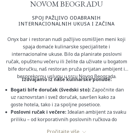
NOVOM BEOGRADU
SPOJ PAŽLJIVO ODABRANIH
INTERNACIONALNIH UKUSA I ZAČINA
Onyx bar i restoran nudi pažljivo osmišljen meni koji
spaja domaće kulinarske specijalitete i
internacionalne ukuse. Bilo da planirate poslovni
ručak, opuštenu večeru ili želite da uživate u bogatom
bife doručku, naš restoran pruža prijatan ambijent i
besprekornu uslugu u srcu Novog Beograda.
Izdvajamo iz naše kulinarske ponude:
Bogati bife doručak (švedski sto):
Započnite dan
uz raznovrstan i svež doručak, savršen kako za
goste hotela, tako i za spoljne posetioce.
Poslovni ručak i večere:
Idealan ambijent za svaku
priliku – od korporativnih poslovnih ručkova do
romantičnih večera u dvoje.
Pročitajte više