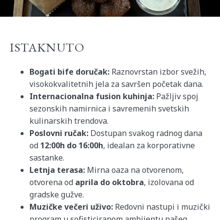
ISTAKNUTO
Bogati bife doručak:
Raznovrstan izbor svežih,
visokokvalitetnih jela za savršen početak dana.
Internacionalna fusion kuhinja:
Pažljiv spoj
sezonskih namirnica i savremenih svetskih
kulinarskih trendova.
Poslovni ručak:
Dostupan svakog radnog dana
od
12:00h do 16:00h
, idealan za korporativne
sastanke.
Letnja terasa:
Mirna oaza na otvorenom,
otvorena od
aprila do oktobra
, izolovana od
gradske gužve.
Muzičke večeri uživo:
Redovni nastupi i muzički
program u sofisticiranom ambijentu našeg