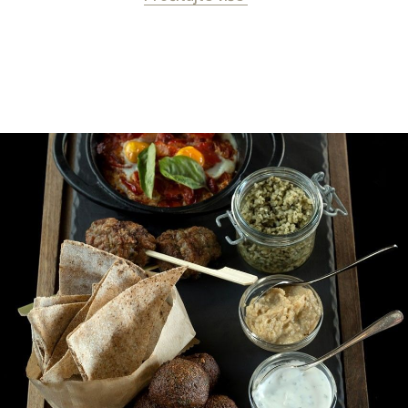
Usluga u sobi (Room Service) 24h:
Uživajte u
ukusnim obrocima u privatnosti svoje sobe, uz
uslugu koja vam je na raspolaganju 24 sata dnevno.