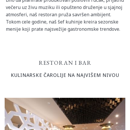
Bilo da planirate produktivan poslovni ručak, prijatnu
večeru uz živu muziku ili opušteno druženje u sjajnoj
atmosferi, naš restoran pruža savršen ambijent.
Tokom cele godine, naš šef kuhinje kreira sezonske
menije koji prate najsvežije gastronomske trendove.
RESTORAN I BAR
KULINARSKE ČAROLIJE NA NAJVIŠEM NIVOU