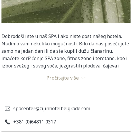
Dobrodošli ste u naš SPA i ako niste gost našeg hotela.
Nudimo vam nekoliko mogućnosti. Bilo da nas posećujete
samo na jedan dan ili da ste kupili dužu članarinu,
imaćete korišćenje SPA zone, fitnes zone i teretane, kao i
izbor svežeg i suvog voća, jezgrastih plodova, čajeva i
vode. Uz svaku rezervisanu masažu ili tretman dobijate
Pročitajte više
GRATIS korišćenje Spa zone u trajanju od 2 sata.
OSNOVNI PAKET
spacenter@zijinhotelbelgrade.com
Bademantil, peškire i papuče dobijate od nas na
korišćenje tokom boravka u Spa centru
+381 (0)64811 0317
Sauna
Parno kupatilo