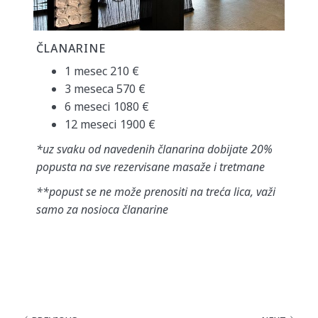
ČLANARINE
1 mesec 210 €
3 meseca 570 €
6 meseci 1080 €
12 meseci 1900 €
*uz svaku od navedenih članarina dobijate 20%
popusta na sve rezervisane masaže i tretmane
**popust se ne može prenositi na treća lica, važi
samo za nosioca članarine