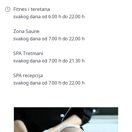
Prostor za relaksaciju sa sunčanom terasom tokom
Fitnes i teretana
letnjih meseci
svakog dana od 6.00 h do 22.00 h
Moderna teretana za kardio i trening snage
Zona Saune
svakog dana od 7.00 h do 22.00 h
OGRANIČEN BROJ MESTA ZA DNEVNI SPA
Da bi obezbedili potpuno opuštanje i uživanje u Spa
SPA Tretmani
dnevna spa karta dostupna je za ograničen broj ljudi.
svakog dana od 7.00 h do 21.30 h
Molimo vas da unapred rezervišete jer je dnevni spa
dostupan samo na zahtev i zavisi od raspoloživosti.
SPA recepcija
svakog dana od 7.00 h do 22.00 h