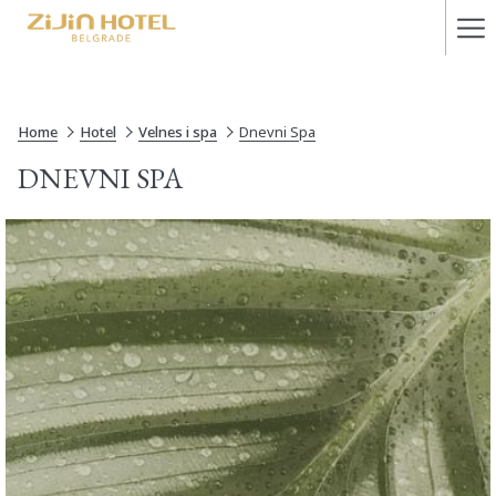
Ha
Me
Home
Hotel
Velnes i spa
Dnevni Spa
DNEVNI SPA